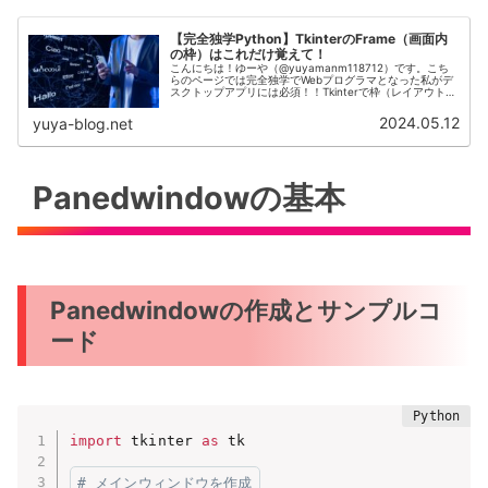
【完全独学Python】TkinterのFrame（画面内
の枠）はこれだけ覚えて！
こんにちは！ゆーや（@yuyamanm118712）です。こち
らのページでは完全独学でWebプログラマとなった私がデ
スクトップアプリには必須！！Tkinterで枠（レイアウトの
整理などに使える）を表示する方法をご紹介します！ゆー
やTkint...
2024.05.12
yuya-blog.net
Panedwindowの基本
Panedwindowの作成とサンプルコ
ード
import
 tkinter 
as
 tk

# メインウィンドウを作成