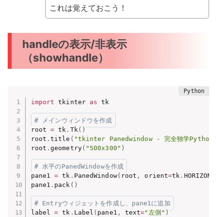
これは覚えておこう！
handleの表示/非表示
（showhandle）
import
 tkinter 
as
 tk

# メインウィンドウを作成
root 
=
 tk
.
Tk
(
)
root
.
title
(
"tkinter Panedwindow - 完全独学Python
root
.
geometry
(
"500x300"
)
# 水平のPanedWindowを作成
pane1 
=
 tk
.
PanedWindow
(
root
,
 orient
=
tk
.
HORIZONT
pane1
.
pack
(
)
# Entryウィジェットを作成し、pane1に追加
label 
=
 tk
.
Label
(
pane1
,
 text
=
"左側"
)