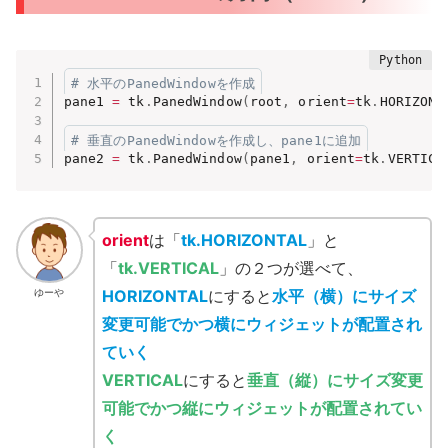
# 水平のPanedWindowを作成
pane1 
=
 tk
.
PanedWindow
(
root
,
 orient
=
tk
.
HORIZONT
# 垂直のPanedWindowを作成し、pane1に追加
pane2 
=
 tk
.
PanedWindow
(
pane1
,
 orient
=
tk
.
VERTICA
orient
は「
tk.HORIZONTAL
」と
「
tk.VERTICAL
」の２つが選べて、
HORIZONTAL
にすると
水平（横）にサイズ
ゆーや
変更可能でかつ横にウィジェットが配置され
ていく
VERTICAL
にすると
垂直（縦）にサイズ変更
可能でかつ縦にウィジェットが配置されてい
く