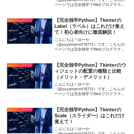
ページでは完全独学でWebプログラマと
なった私がデスクトップアプリには必
須！！Tkinterでウィンドウに画像を表示
する方法をご紹介します！ゆーやTkinter
【完全独学Python】Tkinterの
デスクトップアプリ
の基本的な使い...
Label（ラベル）はこれだけ覚え
て！初心者向けに徹底解説！
こんにちは！ゆーや
（@yuyamanm118712）です。こちらの
ページでは完全独学でWebプログラマと
なった私がTkinterで画面に文字を表示す
る方法をご紹介します！ゆーやTkinterの
基本的な使い方は以下の記事を見てね！
【完全独学Python】Tkinterのウ
デスクトップアプリ
Tkinte...
ィジェットの配置の種類と比較
（メリット・デメリット）
こんにちは！ゆーや
（@yuyamanm118712）です。こちらの
ページでは完全独学でWebプログラマと
なった私がデスクトップアプリには必
須！！Tkinterでウィジェットを配置する
方法とそのメリット・デメリットについ
【完全独学Python】Tkinterの
デスクトップアプリ
てご紹介します！ゆーや...
Scale（スライダー）はこれだけ
覚えて！
こんにちは！ゆーや
（@yuyamanm118712）です。こちらの