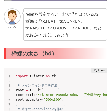
reliefを設定すると、枠が浮き出ているね！
種類は「tk.FLAT、tk.SUNKEN、
tk.RAISED、tk.GROOVE、tk.RIDGE」など
ゆーや
があるので試してみよう！
枠線の太さ（bd）
import
 tkinter 
as
 tk

# メインウィンドウを作成
root 
=
 tk
.
Tk
(
)
root
.
title
(
"tkinter Panedwindow - 完全独学Python
root
.
geometry
(
"500x300"
)
# 水平のPanedWindowを作成