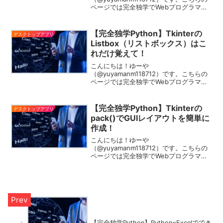
ページでは完全独学でWebプログラマと
なった私がデスクトップアプリには必
須！！TkinterでScale（スライダー）を
表示する方法をご紹介します！ゆーや
【完全独学Python】Tkinterの
デスクトップアプリ
Tkinterの基本...
Listbox（リストボックス）はこ
れだけ覚えて！
こんにちは！ゆーや
（@yuyamanm118712）です。こちらの
ページでは完全独学でWebプログラマと
なった私がデスクトップアプリには必
須！！TkinterでListbox（リストボック
ス）を表示する方法をご紹介します！ゆ
【完全独学Python】Tkinterの
デスクトップアプリ
ーやTkinte...
pack()でGUIレイアウトを簡単に
作成！
こんにちは！ゆーや
（@yuyamanm118712）です。こちらの
ページでは完全独学でWebプログラマと
なった私がデスクトップアプリには必
須！！Tkinterでpackを使ったウィジェッ
トを配置方法を詳しく紹介します！ゆー
やほかの配置方法に...
【完全独学Python】Python×Excelででき