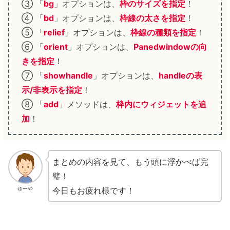
③ 「
bg
」オプションは、
枠のサイズを指定
！
④ 「
bd
」オプションは、
枠線の太さを指定
！
⑤ 「
relief
」オプションは、
枠線の種類を指定
！
⑥ 「
orient
」オプションは、
Panedwindow
の向
きを指定
！
⑦ 「
showhandle
」オプションは、
handleの表
示/非表示
を指定
！
⑧ 「
add
」メソッドは、
枠内にウィジェットを追
加
！
まとめの内容を見て、もう頭に浮かべば完
璧！
今日もお疲れ様です！
ゆーや