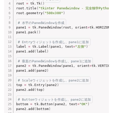
root 
=
 tk
.
Tk
(
)
root
.
title
(
"tkinter Panedwindow - 完全独学Python
root
.
geometry
(
"500x300"
)
# 水平のPanedWindowを作成
pane1 
=
 tk
.
PanedWindow
(
root
,
 orient
=
tk
.
HORIZONT
pane1
.
pack
(
)
# Entryウィジェットを作成し、pane1に追加
label 
=
 tk
.
Label
(
pane1
,
 text
=
"左側"
)
pane1
.
add
(
label
)
# 垂直のPanedWindowを作成し、pane1に追加
pane2 
=
 tk
.
PanedWindow
(
pane1
,
 orient
=
tk
.
VERTICA
pane1
.
add
(
pane2
)
# Scaleウィジェットを作成し、pane2に追加
top 
=
 tk
.
Entry
(
pane2
)
pane2
.
add
(
top
)
# Buttonウィジェットを作成し、pane2に追加
bottom 
=
 tk
.
Button
(
pane2
,
 text
=
"OK"
)
pane2
.
add
(
bottom
)