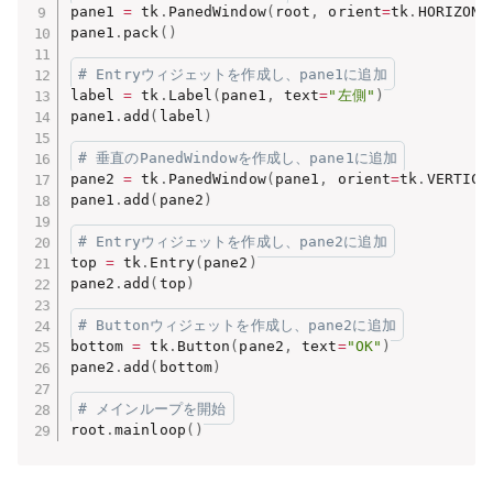
pane1 
=
 tk
.
PanedWindow
(
root
,
 orient
=
tk
.
HORIZONT
pane1
.
pack
(
)
# Entryウィジェットを作成し、pane1に追加
label 
=
 tk
.
Label
(
pane1
,
 text
=
"左側"
)
pane1
.
add
(
label
)
# 垂直のPanedWindowを作成し、pane1に追加
pane2 
=
 tk
.
PanedWindow
(
pane1
,
 orient
=
tk
.
VERTICA
pane1
.
add
(
pane2
)
# Entryウィジェットを作成し、pane2に追加
top 
=
 tk
.
Entry
(
pane2
)
pane2
.
add
(
top
)
# Buttonウィジェットを作成し、pane2に追加
bottom 
=
 tk
.
Button
(
pane2
,
 text
=
"OK"
)
pane2
.
add
(
bottom
)
# メインループを開始
root
.
mainloop
(
)