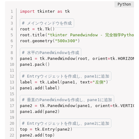
import
 tkinter 
as
 tk

# メインウィンドウを作成
root 
=
 tk
.
Tk
(
)
root
.
title
(
"tkinter Panedwindow - 完全独学Python
root
.
geometry
(
"500x300"
)
# 水平のPanedWindowを作成
pane1 
=
 tk
.
PanedWindow
(
root
,
 orient
=
tk
.
HORIZONT
pane1
.
pack
(
)
# Entryウィジェットを作成し、pane1に追加
label 
=
 tk
.
Label
(
pane1
,
 text
=
"左側"
)
pane1
.
add
(
label
)
# 垂直のPanedWindowを作成し、pane1に追加
pane2 
=
 tk
.
PanedWindow
(
pane1
,
 orient
=
tk
.
VERTICA
pane1
.
add
(
pane2
)
# Entryウィジェットを作成し、pane2に追加
top 
=
 tk
.
Entry
(
pane2
)
pane2
.
add
(
top
)