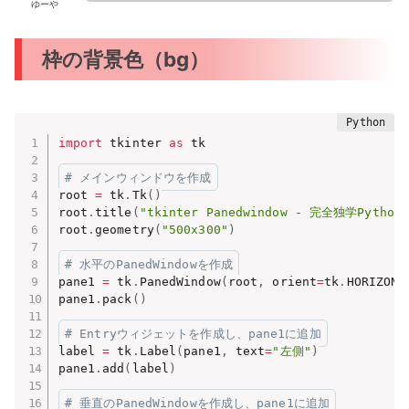
ゆーや
枠の背景色（bg）
import
 tkinter 
as
 tk

# メインウィンドウを作成
root 
=
 tk
.
Tk
(
)
root
.
title
(
"tkinter Panedwindow - 完全独学Python
root
.
geometry
(
"500x300"
)
# 水平のPanedWindowを作成
pane1 
=
 tk
.
PanedWindow
(
root
,
 orient
=
tk
.
HORIZONT
pane1
.
pack
(
)
# Entryウィジェットを作成し、pane1に追加
label 
=
 tk
.
Label
(
pane1
,
 text
=
"左側"
)
pane1
.
add
(
label
)
# 垂直のPanedWindowを作成し、pane1に追加