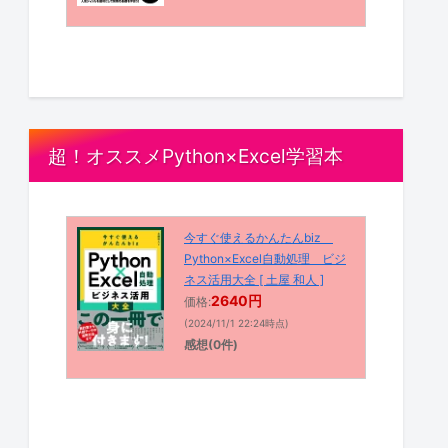
超！オススメPython×Excel学習本
今すぐ使えるかんたんbiz
Python×Excel自動処理 ビジ
ネス活用大全 [ 土屋 和人 ]
2640円
価格:
(2024/11/1 22:24時点)
感想(0件)