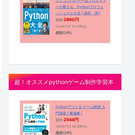
シリコンバレー一流プログラマ
ーが教える Pythonプロフェ
ッショナル大全 [ 酒井 潤 ]
2860円
価格:
(2024/11/1 22:21時点)
感想(2件)
超！オススメpythonゲーム制作学習本
Pythonでつくる ゲーム開発 入
門講座 [ 廣瀬豪 ]
2948円
価格:
(2024/11/2 06:43時点)
感想(2件)