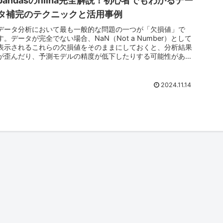
pandasのfillna完全解説！初心者でもわかるデー
タ補完のテクニックと活用事例
データ分析において最も一般的な問題の一つが「欠損値」で
す。データが完全でない場合、NaN（Not a Number）として
表示されるこれらの欠損値をそのままにしておくと、分析結果
が歪んだり、予測モデルの精度が低下したりする可能性があり
ます。...
2024.11.14