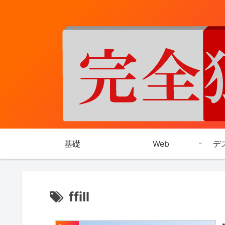
基礎
Web
デ
ffill